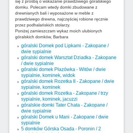
się z prośbą o wskazanie
prawdziwego góralskiego
domku
. Polecam wtedy domki zbudowane z
drewnianych bali i wyposażone w meble z
prawdziwego drewna, najczęściej robione ręcznie
przez podhalańskich stolarzy.
Poniżej zamieszczam wykaz moich ulubionych
góralskich domków, Barbara
góralski Domek pod Lipkami - Zakopane /
dwie sypialnie
góralski domek Warsztat Dziadka - Zakopane
/ dwie sypialnie
góralski domek Płazówka - Witów / dwie
sypialnie, kominek, widok
góralski domek Rozetka II - Zakopane / dwie
sypialnie, kominek
góralski domek Rozetka - Zakopane / trzy
sypialnie, kominek, jacuzzi
góralskie domki Tater Chata - Zakopane /
dwie sypialnie
góralski Domek u Mani - Zakopane / dwie
sypialnie
5 domków Górska Osada - Poronin / 2