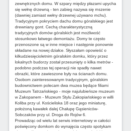
zewnętrznych domu. W szpary między płazami upycha
się wełnę drzewną - ten zabieg nazywa się mszenie
(dawniej zamiast wełny drzewnej używano mchu).
Tradycyjnym pokryciem dachu domu góralskiego jest
drewniany gont. Cechą charakterystyczną
tradycyjnych domów góralskich jest możliwość
stosunkowo łatwego demontażu. Domy te często
przenoszone są w inne miejsce i następnie ponownie
składane na nowej działce. Słyszałam opowieść o
kilkudziesięcioletnim góralskim domku, który przez
lokalnych budorzy został przesunięty o kilka metrów -
podobno podczas tej operacji nie spadły nawet
obrazki, które zawieszone były na ścianach domu.
Osobom zainteresowanym tradycyjnym, góralskim
budownictwem polecam dwa muzea będące filiami
Muzeum Tatrzańskiego - moje najulubieńsze muzeum
w Zakopanem - Muzeum Stylu Zakopiańskiego w willi
Koliba przy ul. Kościeliska 18 oraz jego miniaturę,
położoną kawałek dalej Chałupę Gąsieniców-
Sobczaków przy ul. Droga do Rojów 6.
Prowadząc od wielu lat serwis internetowy w całości
poświęcony domkom do wynajęcia często spotykam