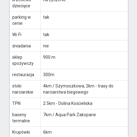
dziecięce
parking w
tak
cenie
Wi-Fi
tak
śniadania
nie
sklep
900 m
spożywczy
restauracja
300m
stoki
4km / Szymoszkowa; 2km - trasy do
narciarskie
narciarstwa biegowego
TPN
2.5km - Dolina Kościeliska
baseny
7km / Aqua Park Zakopane
termalne
Krupówki
6km