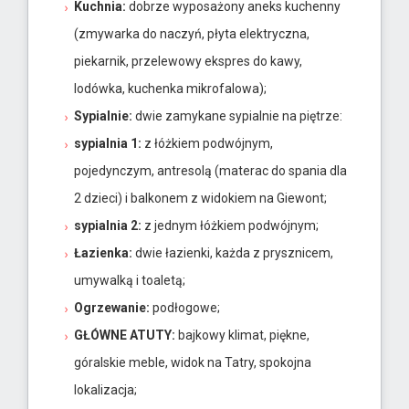
Kuchnia:
dobrze wyposażony aneks kuchenny
(zmywarka do naczyń, płyta elektryczna,
piekarnik, przelewowy ekspres do kawy,
lodówka, kuchenka mikrofalowa);
Sypialnie:
dwie zamykane sypialnie na piętrze:
sypialnia 1:
z łóżkiem podwójnym,
pojedynczym, antresolą (materac do spania dla
2 dzieci) i balkonem z widokiem na Giewont;
sypialnia 2:
z jednym łóżkiem podwójnym;
Łazienka:
dwie łazienki, każda z prysznicem,
umywalką i toaletą;
Ogrzewanie:
podłogowe;
GŁÓWNE ATUTY:
bajkowy klimat, piękne,
góralskie meble, widok na Tatry, spokojna
lokalizacja;