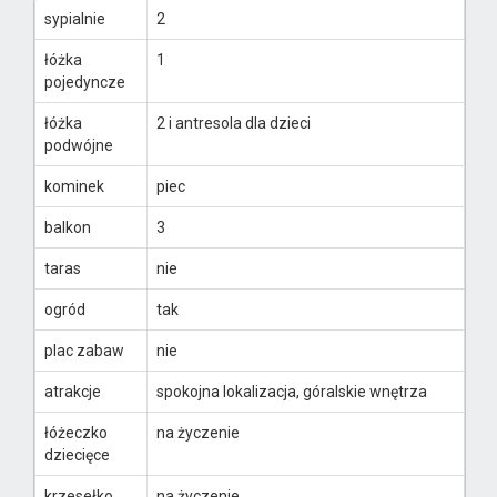
sypialnie
2
łóżka
1
pojedyncze
łóżka
2 i antresola dla dzieci
podwójne
kominek
piec
balkon
3
taras
nie
ogród
tak
plac zabaw
nie
atrakcje
spokojna lokalizacja, góralskie wnętrza
łóżeczko
na życzenie
dziecięce
krzesełko
na życzenie