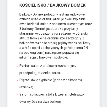
KOŚCIELISKO / BAJKOWY DOMEK
Bajkowy Domek położony jest na widokowej
działce w Kościelisku i oferuje dwie sypialnie,
dwie łazienki, salon z aneksem kuchennym oraz
3 balkony. Domek jest bardzo przytulny,
starannie wyposażony i urządzony w góralskim
stylu z troską o najdrobniejsze szczegóły. Z
balkonów rozpościera się piękny widok na Tatry,
a wśród opinii zachwyconych gości (ocena 9.9
na booking.com) najczęściej pojawia się
informacja o
bajkowym pobycie
...
Parter:
salon z aneksem kuchennym,
przedpokój, łazienka, taras;
Piętro:
dwie sypialnie (jedna z balkonem),
łazienka;
Salon:
sofa, piec, stół z krzesłami,telewizor,
dwa wyjścia na dwa balkony;